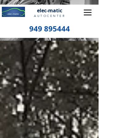
elec-matic
AUTOCENTER
949 895444