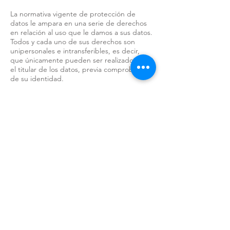
La normativa vigente de protección de
datos le ampara en una serie de derechos
en relación al uso que le damos a sus datos.
Todos y cada uno de sus derechos son
unipersonales e intransferibles, es decir,
que únicamente pueden ser realizados por
el titular de los datos, previa comprobación
de su identidad.
A continuación, te indicamos cuales son los
derechos que le asisten:
Solicitar el acceso a sus datos personales.
Solicitar la rectificación de sus datos.
Solicitar la supresión o eliminación de sus
datos (derecho al "olvido").
Limitar u oponerte al uso que le damos a
sus datos.
Derecho a la portabilidad de sus datos para
casos de servicios de telecomunicaciones o
internet.
Derecho a retirar su consentimiento en
cualquier momento.
Derecho a presentar una reclamación en
materia de protección de datos ante la