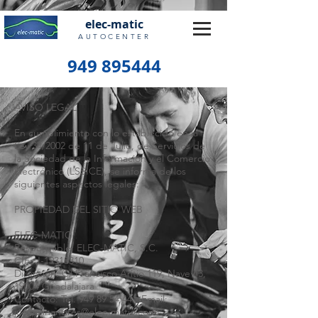
elec-matic
AUTOCENTER
949 895444
AVISO LEGAL
En cumplimiento con lo establecido en la
Ley 34/2002 de 11 de Julio, de Servicios de
la Sociedad de la Información y el Comercio
Electrónico (LSSICE), se informa de los
siguientes aspectos legales:
PROPIEDAD DEL SITIO WEB
ELEC-MATIC
Responsable: ELEC-MATIC, S.C.
CIF: J-19318310
Dirección: C/ Francisco Aritio 119, Nave 43,
19004 Guadalajara
Contacto: Tel.
949 89 54 44
- Email:
juan.sanandres@elec-matic.com