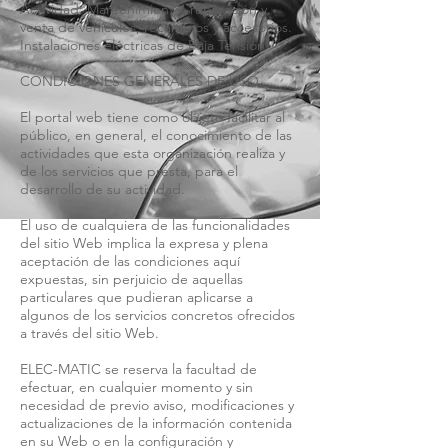
Actividad: Mantenimiento, reparación y
venta de vehículos, recambios y accesorios.
Instalaciones eléctricas de Baja Tensión.
CONDICIONES GENERALES DE USO
El portal web tiene como objeto facilitar al
público, en general, el conocimiento de las
actividades que esta organización realiza y
de los servicios que presta, para el
desarrollo de su actividad.
El uso de cualquiera de las funcionalidades
del sitio Web implica la expresa y plena
aceptación de las condiciones aquí
expuestas, sin perjuicio de aquellas
particulares que pudieran aplicarse a
algunos de los servicios concretos ofrecidos
a través del sitio Web.
ELEC-MATIC se reserva la facultad de
efectuar, en cualquier momento y sin
necesidad de previo aviso, modificaciones y
actualizaciones de la información contenida
en su Web o en la configuración y