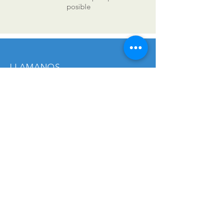
posible
LLAMANOS
Tel:
619-62 13 62
|
619-501-257
CONSULTANOS
info@elec-matic.com
HORARIO
Lunes a viernes: 9am - 18pm
MÁS DE 30 AÑOS DE
EXPERIENCIA